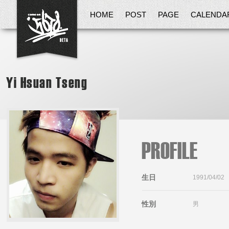
HOME
POST
PAGE
CALENDA
Yi Hsuan Tseng
PROFILE
生日
1991/04/02
性別
男